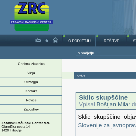
O PODJETJU
REŠITVE
S
Osebna izkaznica
Vizija
novice
Strategija
Kontakt
Sklic skupščine
Novice
Vpisal
Boštjan Milar
dn
Zaposlitev
Sklic skupščine obja
Zasavski Računski Center d.d.
Slovenije za javnopra
Obrtniška cesta 14
1420 Trbovlje