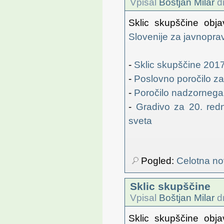
Vpisal
Boštjan Milar
dn
Sklic skupščine obja
Slovenije za javnopra
-
Sklic skupščine 201
-
Poslovno poročilo za
-
Poročilo nadzornega 
-
Gradivo za 20. red
sveta
Pogled:
Celotna no
Sklic skupščine
Vpisal
Boštjan Milar
dn
Sklic skupščine obja