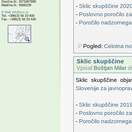
Davčna št.: SI71067680
-
Sklic skupščine 202
Matična št.: 5666228
E-Mail:
info
zrc.si
-
Poslovno poročilo za
Tel.: +386(3) 56 33 400
Fax.: +386(3) 56 33 430
-
Poročilo nadzornega 
Pogled:
Celotna no
Sklic skupščine
Vpisal
Boštjan Milar
dn
Sklic skupščine obja
Slovenije za javnopra
-
Sklic skupščine 201
-
Poslovno poročilo za
-
Poročilo nadzornega 