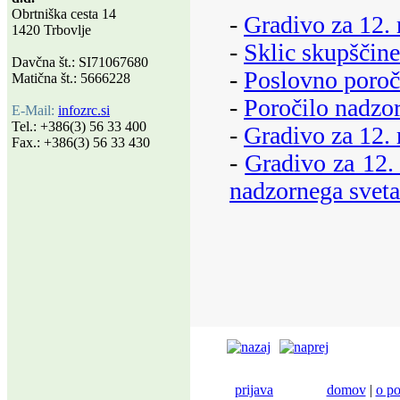
Obrtniška cesta 14
-
Gradivo za 12. 
1420 Trbovlje
-
Sklic skupščin
Davčna št.: SI71067680
-
Poslovno poroči
Matična št.: 5666228
-
Poročilo nadzor
E-Mail:
info
zrc.si
Tel.: +386(3) 56 33 400
-
Gradivo za 12. 
Fax.: +386(3) 56 33 430
-
Gradivo za 12. 
nadzornega sveta
prijava
domov
|
o po