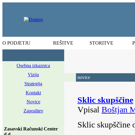
O PODJETJU
REŠITVE
STORITVE
Osebna izkaznica
Vizija
novice
Strategija
Kontakt
Sklic skupščine
Novice
Vpisal
Boštjan M
Zaposlitev
Sklic skupščine 
Zasavski Računski Center
d.d.